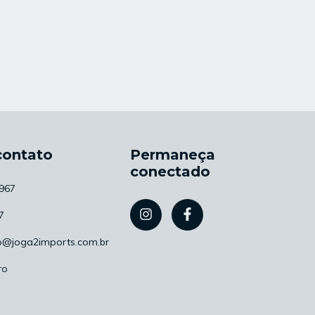
contato
Permaneça
conectado
967
7
o@joga2imports.com.br
ro