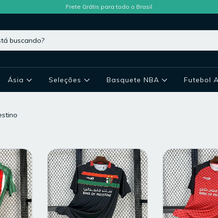
Frete Grátis para todo o Brasil
Ásia
Seleções
Basquete NBA
Futebol 
estino