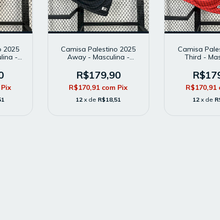
o 2025
Camisa Palestino 2025
Camisa Pale
lina -
Away - Masculina -
Third - Mas
or -
Modelo Torcedor - Preta
Modelo To
Verme
0
R$179,90
R$17
Pix
R$170,91
com
Pix
R$170,91
51
12
x de
R$18,51
12
x de
R