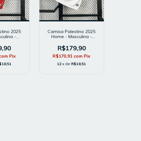
stino 2025
Camisa Palestino 2025
culina -
Home - Masculina -
rcedor -
Modelo Torcedor -
lha
Branca
9,90
R$179,90
com
Pix
R$170,91
com
Pix
$18,51
12
x de
R$18,51