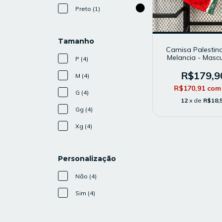
Preto (1)
Tamanho
Camisa Palestin
Melancia - Mascu
P (4)
Modelo Torced
Vermelha
R$179,9
M (4)
R$170,91
com
G (4)
12
x de
R$18,
Gg (4)
Xg (4)
Personalização
Não (4)
Sim (4)