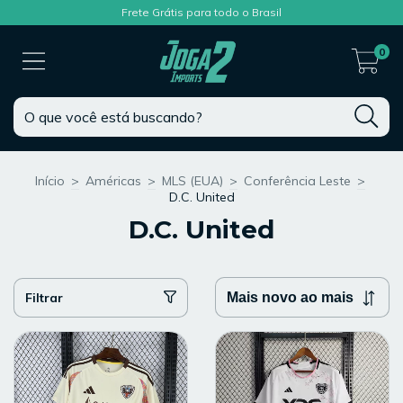
Frete Grátis para todo o Brasil
0
Início
>
Américas
>
MLS (EUA)
>
Conferência Leste
>
D.C. United
D.C. United
Filtrar