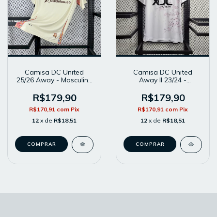
Camisa DC United
Camisa DC United
25/26 Away - Masculina
Away II 23/24 -
- Modelo Torcedor -
Masculina - Modelo
Branca
Torcedor - Branca
R$179,90
R$179,90
R$170,91
com
Pix
R$170,91
com
Pix
12
x de
R$18,51
12
x de
R$18,51
COMPRAR
COMPRAR