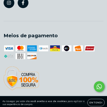
Meios de pagamento
Ao navegar por este site
você aceita o uso de cookies
para agilizar a
Copyright Joga 2 Imports - 2026. Todos os direitos reservados.
ENTENDI
sua experiência de compra.