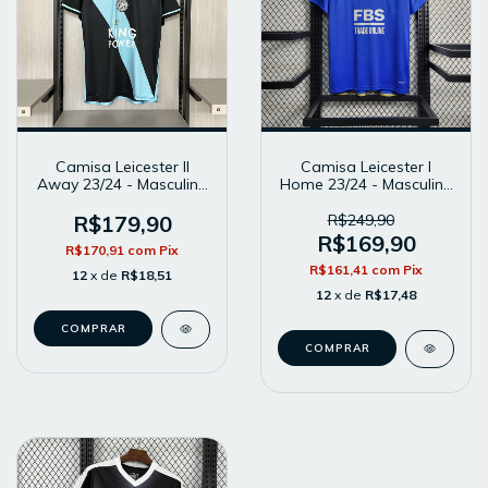
Camisa Leicester II
Camisa Leicester I
Away 23/24 - Masculina
Home 23/24 - Masculina
- Modelo Torcedor -
- Modelo Torcedor -
Preta
Azul
R$179,90
R$249,90
R$169,90
R$170,91
com
Pix
R$161,41
com
Pix
12
x de
R$18,51
12
x de
R$17,48
COMPRAR
COMPRAR