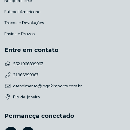
Basquete NBA
Futebol Americano
Trocas e Devoluções
Envios e Prazos
Entre em contato
5521966899967
21966899967
atendimento@joga2imports.com.br
Rio de Janeiro
Permaneça conectado