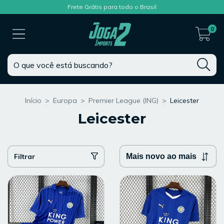
Frete Grátis para todo o Brasil
0
Início
>
Europa
>
Premier League (ING)
>
Leicester
Leicester
Filtrar