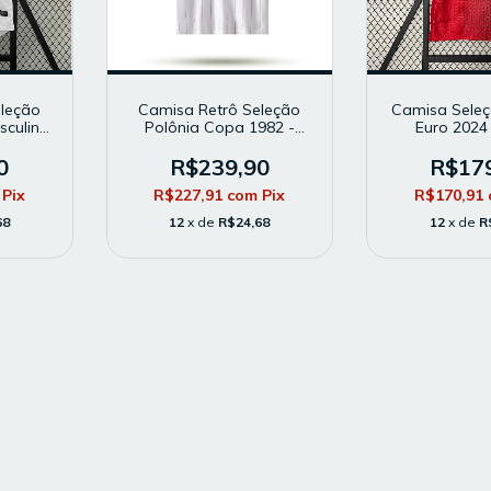
leção
Camisa Retrô Seleção
Camisa Seleç
sculina
Polônia Copa 1982 -
Euro 2024
dor -
Masculina - Modelo
Masculina 
Torcedor - Branca
Torcedor -
0
R$239,90
R$17
Pix
R$227,91
com
Pix
R$170,91
68
12
x de
R$24,68
12
x de
R