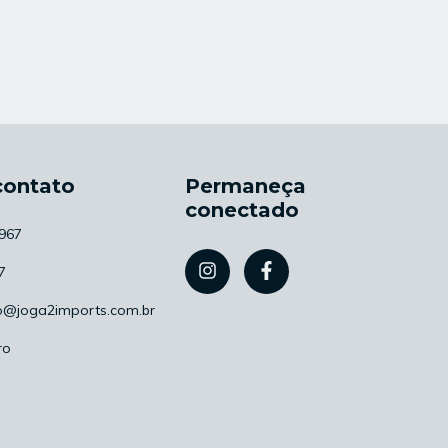
contato
Permaneça
conectado
967
7
o@joga2imports.com.br
ro