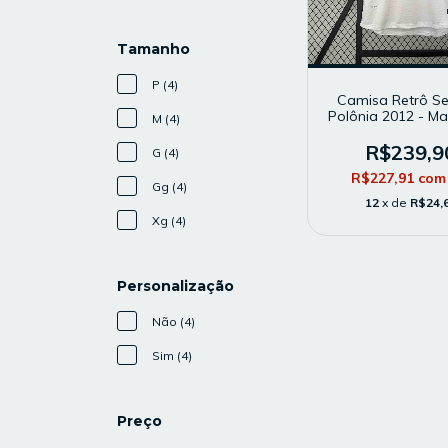
Tamanho
P (4)
Camisa Retrô Se
Polônia 2012 - Ma
M (4)
- Modelo Torce
Branca
R$239,9
G (4)
R$227,91
com
Gg (4)
12
x de
R$24,
Xg (4)
Personalização
Não (4)
Sim (4)
Preço