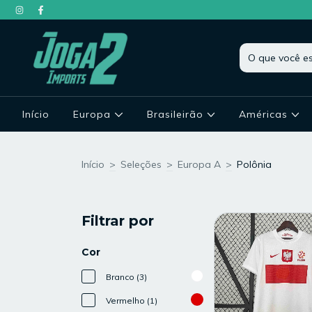
Início
Europa
Brasileirão
Américas
Início
>
Seleções
>
Europa A
>
Polônia
Filtrar por
Cor
Branco (3)
Vermelho (1)