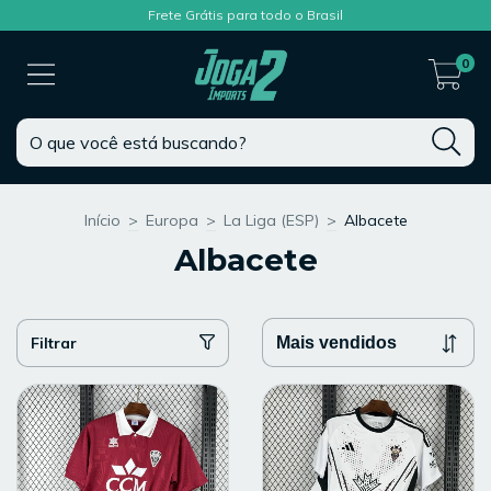
Frete Grátis para todo o Brasil
0
Início
>
Europa
>
La Liga (ESP)
>
Albacete
Albacete
Filtrar