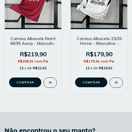
Camisa Albacete Retrô
Camisa Albacete 25/26
94/95 Away - Masculina
Home - Masculina -
- Modelo Torcedor -
Modelo Torcedor -
Vinho
Branca
R$219,90
R$179,90
R$208,91
com
Pix
R$170,91
com
Pix
12
x de
R$22,62
12
x de
R$18,51
COMPRAR
COMPRAR
Não encontrou o seu manto?