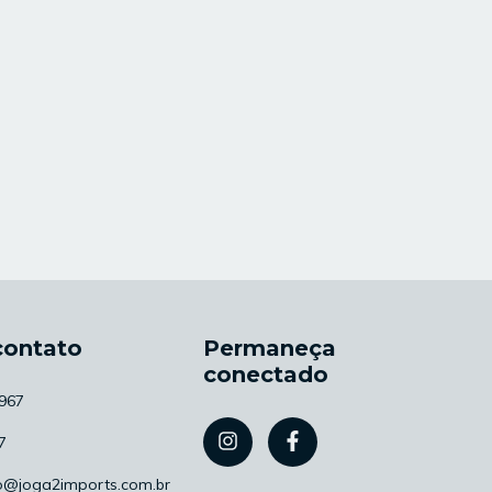
contato
Permaneça
conectado
967
7
o@joga2imports.com.br