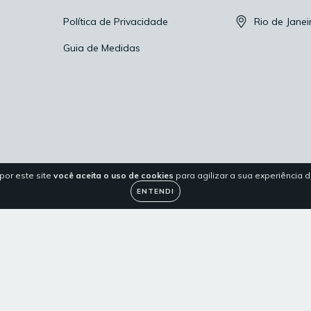
Política de Privacidade
Rio de Janei
Guia de Medidas
por este site
você aceita o uso de cookies
para agilizar a sua experiência 
ENTENDI