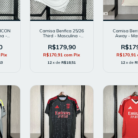
 ICON
Camisa Benfica 25/26
Camisa Benf
na -
Third - Masculina -
Away - Mas
or -
Modelo Torcedor -
Modelo Torce
Branca
0
R$179,90
R$17
Pix
R$170,91
com
Pix
R$170,91
53
12
x de
R$18,51
12
x de
R