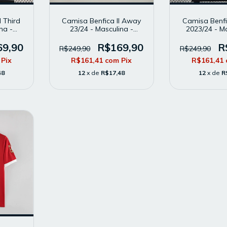
I Third
Camisa Benfica II Away
Camisa Benf
na -
23/24 - Masculina -
2023/24 - Ma
or -
Modelo Torcedor - Preta
Modelo To
Verme
69,90
R$169,90
R
R$249,90
R$249,90
Pix
R$161,41
com
Pix
R$161,41
48
12
x de
R$17,48
12
x de
R