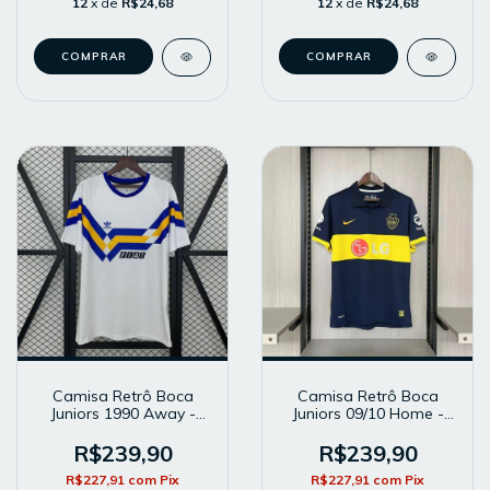
12
x de
R$24,68
12
x de
R$24,68
COMPRAR
COMPRAR
Camisa Retrô Boca
Camisa Retrô Boca
Juniors 1990 Away -
Juniors 09/10 Home -
Masculina - Modelo
Masculina - Modelo
Torcedor - Branca
Torcedor - Azul
R$239,90
R$239,90
R$227,91
com
Pix
R$227,91
com
Pix