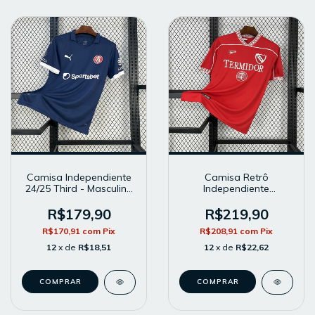
Camisa Independiente
Camisa Retrô
24/25 Third - Masculina
Independiente
- Modelo Torcedor -
1999/2000 Home -
Azul
Masculina - Modelo
R$179,90
R$219,90
Torcedor - Vermelha
R$170,91
com
Pix
R$208,91
com
Pix
12
x de
R$18,51
12
x de
R$22,62
COMPRAR
COMPRAR