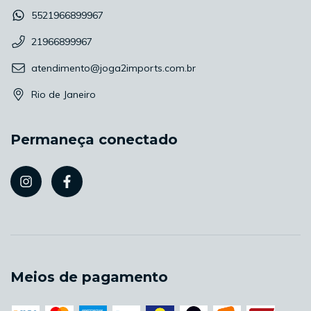
5521966899967
21966899967
atendimento@joga2imports.com.br
Rio de Janeiro
Permaneça conectado
Meios de pagamento