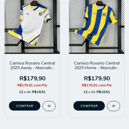
Camisa Rosario Central
Camisa Rosario Central
2025 Away - Masculina
2025 Home - Masculina
- Modelo Torcedor -
- Modelo Torcedor -
Branca
Amarela
R$179,90
R$179,90
R$170,91
com
Pix
R$170,91
com
Pix
12
x de
R$18,51
12
x de
R$18,51
COMPRAR
COMPRAR