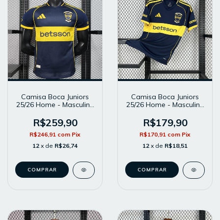
Camisa Boca Juniors
Camisa Boca Juniors
25/26 Home - Masculina
25/26 Home - Masculina
- Modelo Player - Azul
- Modelo Torcedor -
Azul
R$259,90
R$179,90
R$246,91
com
Pix
R$170,91
com
Pix
12
x de
R$26,74
12
x de
R$18,51
COMPRAR
COMPRAR