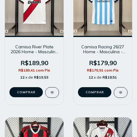
Camisa River Plate
Camisa Racing 26/27
2026 Home - Masculina
Home - Masculina -
- Modelo Torcedor -
Modelo Torcedor - Azul
Branca
R$189,90
R$179,90
R$180,41
com
Pix
R$170,91
com
Pix
12
x de
R$19,53
12
x de
R$18,51
COMPRAR
COMPRAR