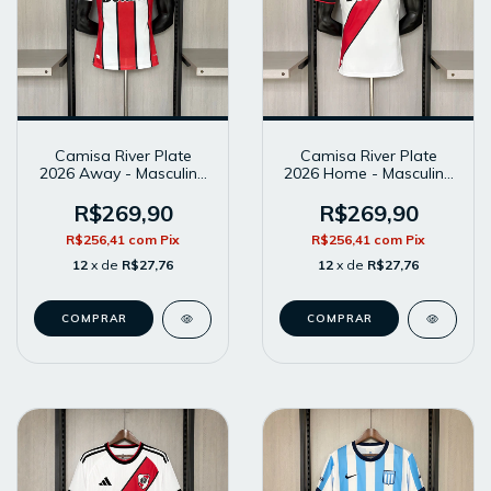
Camisa River Plate
Camisa River Plate
2026 Away - Masculina
2026 Home - Masculina
- Modelo Player -
- Modelo Player -
Branca
Branca
R$269,90
R$269,90
R$256,41
com
Pix
R$256,41
com
Pix
12
x de
R$27,76
12
x de
R$27,76
COMPRAR
COMPRAR