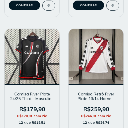
COMPRAR
COMPRAR
Camisa River Plate
Camisa Retrô River
24/25 Third - Masculina
Plate 13/14 Home -
- Modelo Torcedor -
Masculina - Modelo
Preta
Torcedor - Branca -
R$179,90
R$259,90
Manga Longa
R$170,91
com
Pix
R$246,91
com
Pix
12
x de
R$18,51
12
x de
R$26,74