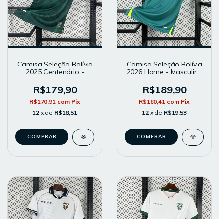
Camisa Seleção Bolívia
Camisa Seleção Bolívia
2025 Centenário -
2026 Home - Masculina
Masculina - Modelo
- Modelo Torcedor -
Torcedor - Verde
Verde
R$179,90
R$189,90
R$170,91
com
Pix
R$180,41
com
Pix
12
x de
R$18,51
12
x de
R$19,53
COMPRAR
COMPRAR