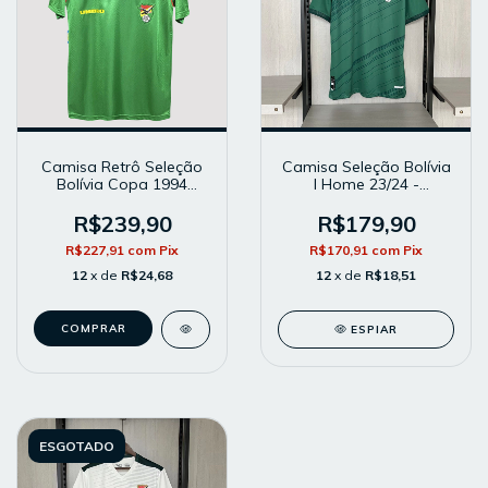
Camisa Retrô Seleção
Camisa Seleção Bolívia
Bolívia Copa 1994
I Home 23/24 -
Home - Masculina -
Masculina - Modelo
Modelo Torcedor -
Torcedor - Verde
R$239,90
R$179,90
Verde
R$227,91
com
Pix
R$170,91
com
Pix
12
x de
R$24,68
12
x de
R$18,51
COMPRAR
ESPIAR
ESGOTADO