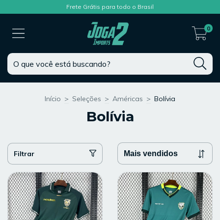
Frete Grátis para todo o Brasil
0
Início
>
Seleções
>
Américas
>
Bolívia
Bolívia
Filtrar