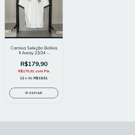
Camisa Seleção Bolívia
II Away 23/24 -
Masculina - Modelo
Torcedor - Branca
R$179,90
R$170,91
com
Pix
12
x de
R$18,51
ESPIAR