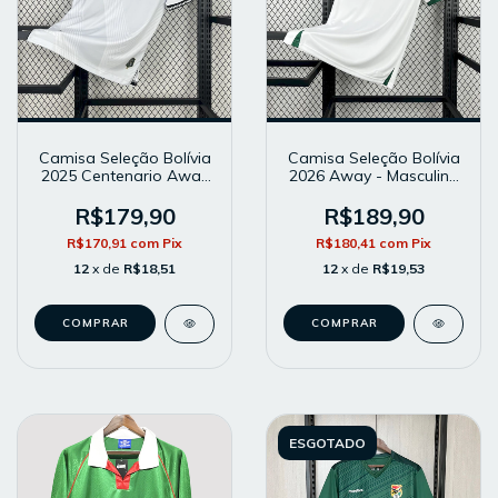
Camisa Seleção Bolívia
Camisa Seleção Bolívia
2025 Centenario Away
2026 Away - Masculina
- Masculina - Modelo
- Modelo Torcedor -
Torcedor - Branca
Branca
R$179,90
R$189,90
R$170,91
com
Pix
R$180,41
com
Pix
12
x de
R$18,51
12
x de
R$19,53
COMPRAR
COMPRAR
ESGOTADO