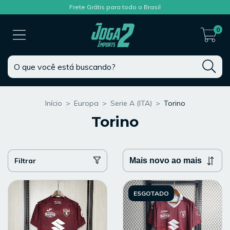
Frete Grátis para todo o Brasil
0
Início
>
Europa
>
Serie A (ITA)
>
Torino
Torino
Filtrar
ESGOTADO