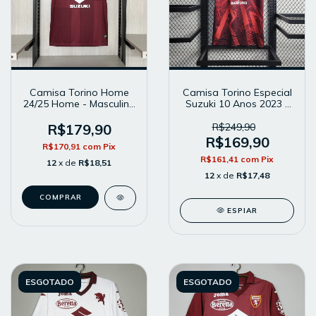
Camisa Torino Home
Camisa Torino Especial
24/25 Home - Masculina
Suzuki 10 Anos 2023 -
- Modelo Torcedor -
Masculina - Modelo
Vinho
Torcedor - Grená
R$179,90
R$249,90
R$169,90
R$170,91
com
Pix
R$161,41
com
Pix
12
x de
R$18,51
12
x de
R$17,48
COMPRAR
ESPIAR
ESGOTADO
ESGOTADO