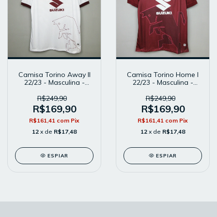
Camisa Torino Away II
Camisa Torino Home I
22/23 - Masculina -
22/23 - Masculina -
Modelo Torcedor -
Modelo Torcedor -
Branca
Vinho
R$249,90
R$249,90
R$169,90
R$169,90
R$161,41
com
Pix
R$161,41
com
Pix
12
x de
R$17,48
12
x de
R$17,48
ESPIAR
ESPIAR