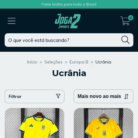
Frete Grátis para todo o Brasil
0
Início
>
Seleções
>
Europa B
>
Ucrânia
Ucrânia
Filtrar