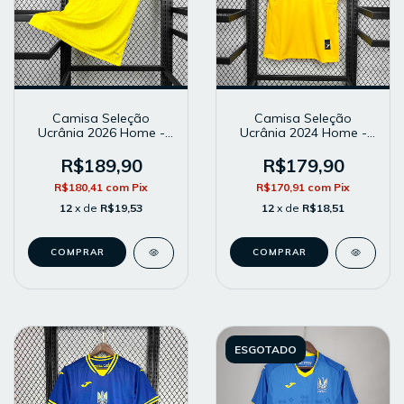
Camisa Seleção
Camisa Seleção
Ucrânia 2026 Home -
Ucrânia 2024 Home -
Masculina - Modelo
Masculina - Modelo
Torcedor - Amarela
Torcedor - Amarela
R$189,90
R$179,90
R$180,41
com
Pix
R$170,91
com
Pix
12
x de
R$19,53
12
x de
R$18,51
COMPRAR
COMPRAR
ESGOTADO