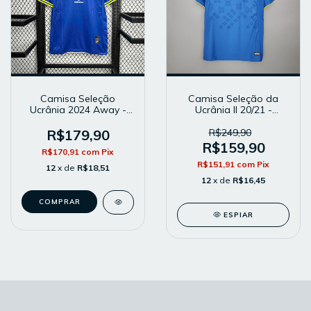
Camisa Seleção
Camisa Seleção da
Ucrânia 2024 Away -
Ucrânia II 20/21 -
Masculina - Modelo
Masculina - modelo
Torcedor - Azul
Torcedor - Azul
R$179,90
R$249,90
R$159,90
R$170,91
com
Pix
R$151,91
com
Pix
12
x de
R$18,51
12
x de
R$16,45
COMPRAR
ESPIAR