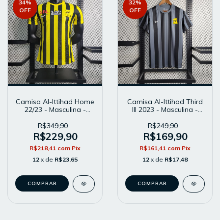
34
%
32
%
OFF
OFF
Camisa Al-Ittihad Home
Camisa Al-Ittihad Third
22/23 - Masculina -
III 2023 - Masculina -
Modelo Player -
Modelo Torcedor -
Amarela
Cinza
R$349,90
R$249,90
R$229,90
R$169,90
R$218,41
com
Pix
R$161,41
com
Pix
12
x de
R$23,65
12
x de
R$17,48
COMPRAR
COMPRAR