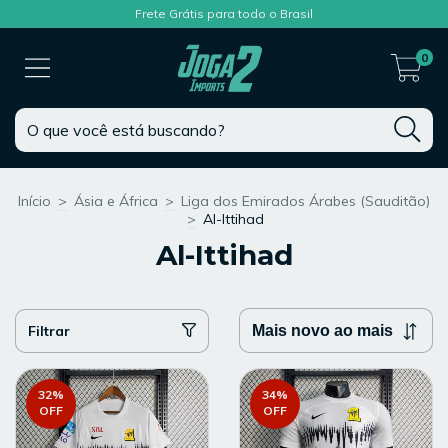
Frete Grátis para todo o Brasil
0
Início
>
Ásia e África
>
Liga dos Emirados Árabes (Sauditão)
>
Al-Ittihad
Al-Ittihad
Filtrar
32
%
34
%
OFF
OFF