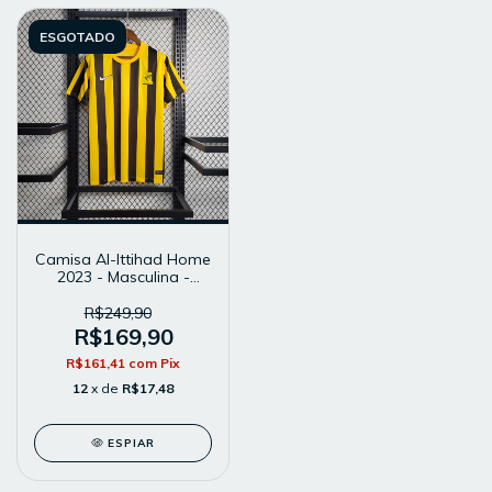
ESGOTADO
Camisa Al-Ittihad Home
2023 - Masculina -
Modelo Torcedor -
Amarela
R$249,90
R$169,90
R$161,41
com
Pix
12
x de
R$17,48
ESPIAR