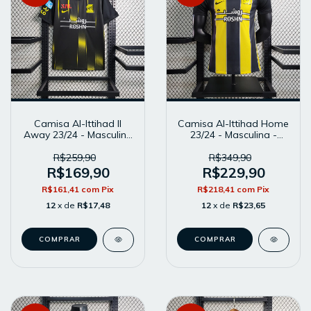
Camisa Al-Ittihad II
Camisa Al-Ittihad Home
Away 23/24 - Masculina
23/24 - Masculina -
- Modelo Torcedor -
Modelo Player - Preta e
Preta
Amarela
R$259,90
R$349,90
R$169,90
R$229,90
R$161,41
com
Pix
R$218,41
com
Pix
12
x de
R$17,48
12
x de
R$23,65
COMPRAR
COMPRAR