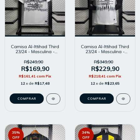
Camisa Al-Ittihad Third
Camisa Al-Ittihad Third
23/24 - Masculina -
23/24 - Masculina -
Modelo Torcedor -
Modelo Player - Branca
Branca
R$249,90
R$349,90
R$169,90
R$229,90
R$161,41
com
Pix
R$218,41
com
Pix
12
x de
R$17,48
12
x de
R$23,65
COMPRAR
COMPRAR
35
%
34
%
OFF
OFF