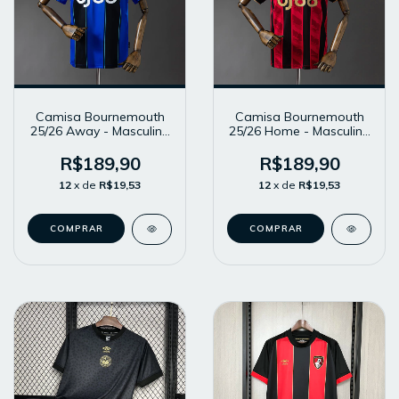
Camisa Bournemouth
Camisa Bournemouth
25/26 Away - Masculina
25/26 Home - Masculina
- Modelo Torcedor -
- Modelo Torcedor -
Azul
Vermelha e Preta
R$189,90
R$189,90
12
x de
R$19,53
12
x de
R$19,53
COMPRAR
COMPRAR