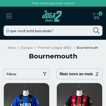
Frete Grátis para todo o Brasil
0
Início
>
Europa
>
Premier League (ING)
>
Bournemouth
Bournemouth
Filtrar