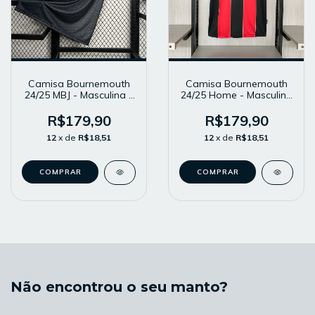
Camisa Bournemouth
Camisa Bournemouth
24/25 MBJ - Masculina -
24/25 Home - Masculina
Modelo Torcedor -
- Modelo Torcedor -
Preta / Vermelha
Vermelha e Preta
R$179,90
R$179,90
12
x de
R$18,51
12
x de
R$18,51
COMPRAR
COMPRAR
Não encontrou o seu manto?