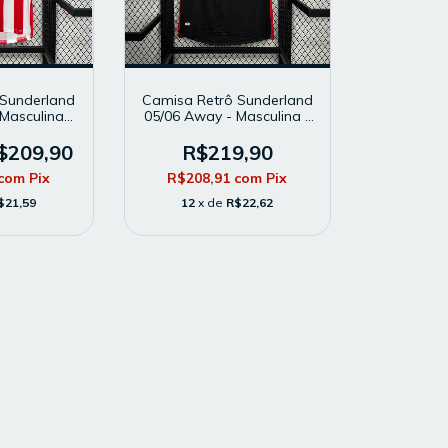
 Sunderland
Camisa Retrô Sunderland
Masculina -
05/06 Away - Masculina -
rcedor -
Modelo Torcedor - Preta
Vermelha
$209,90
R$219,90
com
Pix
R$208,91
com
Pix
$21,59
12
x de
R$22,62