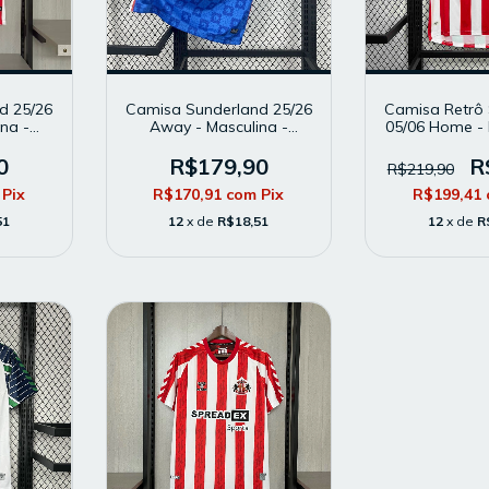
d 25/26
Camisa Sunderland 25/26
Camisa Retrô
na -
Away - Masculina -
05/06 Home - 
or -
Modelo Torcedor - Azul
Modelo To
elha
Branca e 
0
R$179,90
R
R$219,90
Pix
R$170,91
com
Pix
R$199,41
51
12
x de
R$18,51
12
x de
R