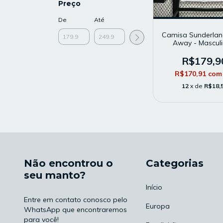
Preço
De
Até
Camisa Sunderlan
Away - Masculi
Modelo Torced
Branca
R$179,9
R$170,91
com
12
x de
R$18,
Não encontrou o
Categorias
seu manto?
Início
Entre em contato conosco pelo
Europa
WhatsApp que encontraremos
para você!