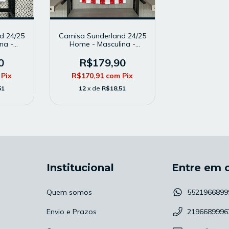
d 24/25
Camisa Sunderland 24/25
na -
Home - Masculina -
or -
Modelo Torcedor -
Branca e Vermelha
0
R$179,90
Pix
R$170,91
com
Pix
51
12
x de
R$18,51
Institucional
Entre em 
Quem somos
5521966899
Envio e Prazos
2196689996