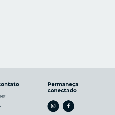
contato
Permaneça
conectado
967
7