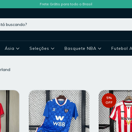
Frete Grátis para todo o Brasil
Ásia
Seleções
Basquete NBA
Futebol 
rland
5
%
OFF