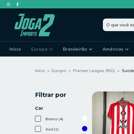
Início
Europa
Brasileirão
Américas
Início
>
Europa
>
Premier League (ING)
>
Sunde
Filtrar por
Cor
Branco (4)
Azul (1)