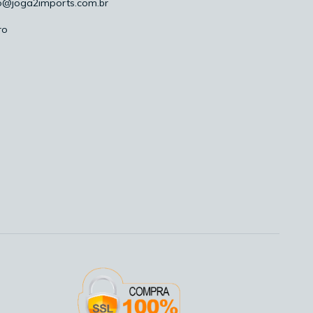
o@joga2imports.com.br
ro