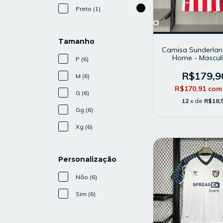
Preto (1)
Tamanho
Camisa Sunderlan
Home - Masculi
P (6)
Modelo Torced
Branca e Verm
R$179,9
M (6)
R$170,91
com
G (6)
12
x de
R$18,
Gg (6)
Xg (6)
Personalização
Não (6)
Sim (6)