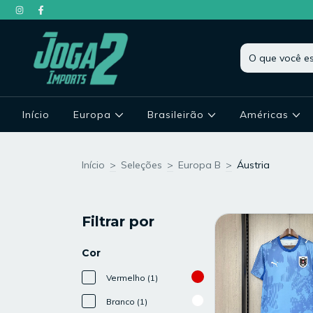
Início
Europa
Brasileirão
Américas
Início
>
Seleções
>
Europa B
>
Áustria
Filtrar por
Cor
Vermelho (1)
Branco (1)