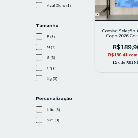
Azul Claro (1)
Tamanho
Camisa Seleção Á
Copa 2026 Gole
P (3)
Masculina - Mo
Torcedor - A
R$189,9
M (3)
R$180,41
com
G (3)
12
x de
R$19,
Gg (3)
Xg (3)
Personalização
Não (3)
Sim (3)