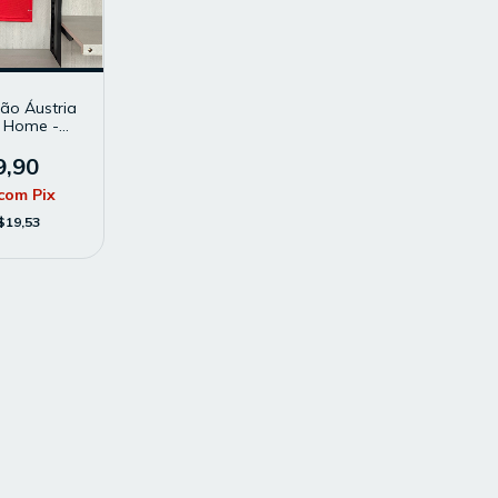
ão Áustria
 Home -
- Modelo
 Vermelha
9,90
com
Pix
$19,53