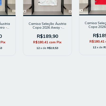
Camisa Seleç
ustria
Camisa Seleção Áustria
Copa 2026
iro -
Copa 2026 Away -
Masculina 
delo
Masculina - Modelo
Torcedor -
R$18
zul
Torcedor - Branca
0
R$189,90
R$180,41
Pix
R$180,41
com
Pix
12
x de
R
53
12
x de
R$19,53