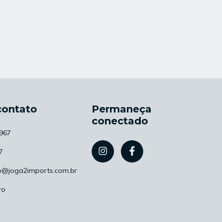
contato
Permaneça
conectado
967
7
o@joga2imports.com.br
ro