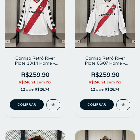
Camisa Retrô River
Camisa Retrô River
Plate 13/14 Home -
Plate 06/07 Home -
Masculina - Modelo
Masculina - Modelo
Torcedor - Branca -
Torcedor - Branca -
R$259,90
R$259,90
Manga Longa
Manga Longa
R$246,91
com
Pix
R$246,91
com
Pix
12
x de
R$26,74
12
x de
R$26,74
COMPRAR
COMPRAR