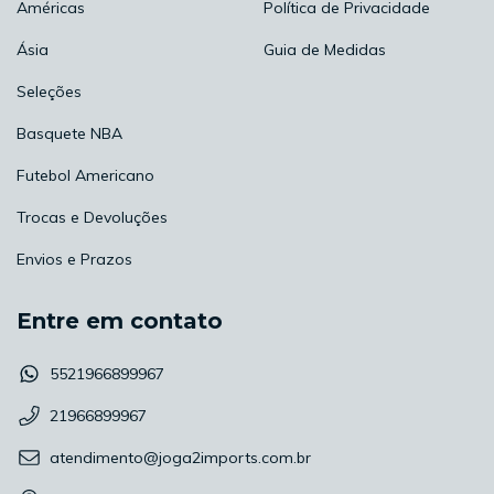
Américas
Política de Privacidade
Ásia
Guia de Medidas
Seleções
Basquete NBA
Futebol Americano
Trocas e Devoluções
Envios e Prazos
Entre em contato
5521966899967
21966899967
atendimento@joga2imports.com.br