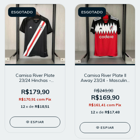
ESGOTADO
ESGOTADO
Camisa River Plate
Camisa River Plate II
23/24 Hinchas -
Away 23/24 - Masculina
Masculina - Modelo
- Modelo Torcedor -
Torcedor - Preta
Vermelha
R$179,90
R$249,90
R$169,90
R$170,91
com
Pix
R$161,41
com
Pix
12
x de
R$18,51
12
x de
R$17,48
ESPIAR
ESPIAR