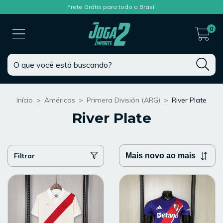
Frete Grátis para todo o Brasil
0
Início
>
Américas
>
Primera División (ARG)
>
River Plate
River Plate
Filtrar