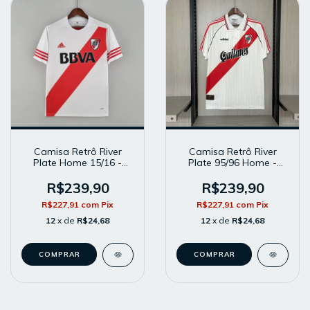
Camisa Retrô River
Camisa Retrô River
Plate Home 15/16 -
Plate 95/96 Home -
Masculina - Modelo
Masculina - Modelo
Torcedor - Branca
Torcedor - Branca
R$239,90
R$239,90
R$227,91
com
Pix
R$227,91
com
Pix
12
x de
R$24,68
12
x de
R$24,68
COMPRAR
COMPRAR