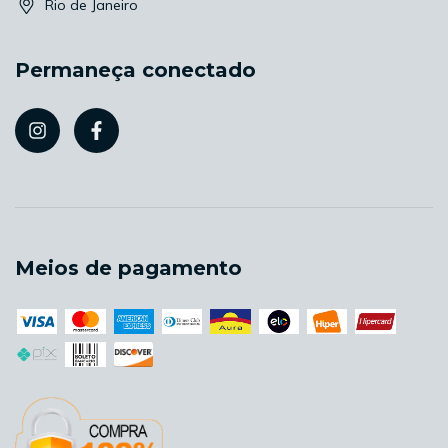
Rio de Janeiro
Permaneça conectado
Meios de pagamento