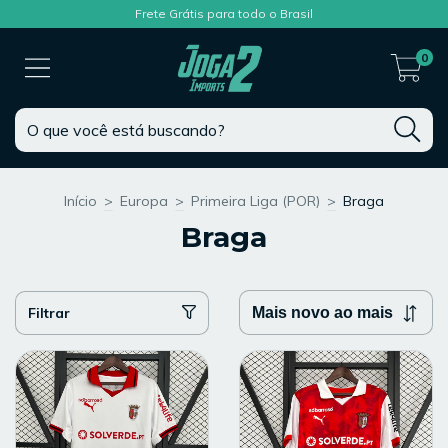
Frete Grátis para todo o Brasil
0
Início
>
Europa
>
Primeira Liga (POR)
>
Braga
Braga
Filtrar