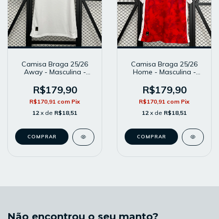
Camisa Braga 25/26
Camisa Braga 25/26
Away - Masculina -
Home - Masculina -
Modelo Torcedor -
Modelo Torcedor -
Branca
Vermelha
R$179,90
R$179,90
R$170,91
com
Pix
R$170,91
com
Pix
12
x de
R$18,51
12
x de
R$18,51
COMPRAR
COMPRAR
Não encontrou o seu manto?