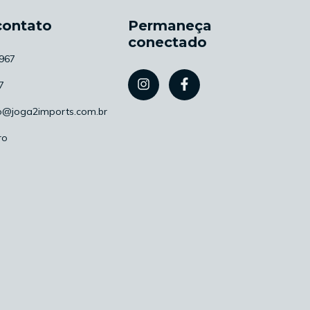
contato
Permaneça
conectado
967
7
o@joga2imports.com.br
ro