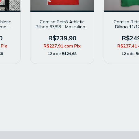
hletic
Camisa Retrô Athletic
Camisa Retr
ome -
Bilbao 97/98 - Masculina -
Bilbao 11/
delo
Modelo Torcedor -
Masculina 
elha e
Vermelha
Torcedor 
0
R$239,90
R$24
Pix
R$227,91
com
Pix
R$237,41
68
12
x de
R$24,68
12
x de
R