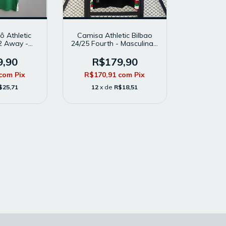
ô Athletic
Camisa Athletic Bilbao
12 Away -
24/25 Fourth - Masculina -
- Modelo
Modelo Torcedor - Preta
- Verde
9,90
R$179,90
com
Pix
R$170,91
com
Pix
$25,71
12
x de
R$18,51