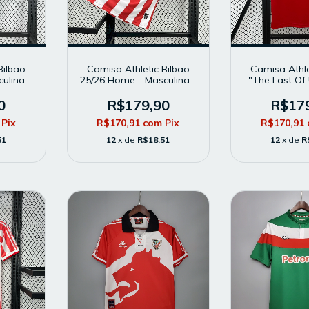
Bilbao
Camisa Athletic Bilbao
Camisa Athle
ulina -
25/26 Home - Masculina -
"The Last Of 
- Azul
Modelo Torcedor -
Masculina 
Vermelha
Torcedor -
0
R$179,90
R$17
Pix
R$170,91
com
Pix
R$170,91
51
12
x de
R$18,51
12
x de
R