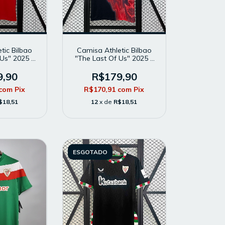
tic Bilbao
Camisa Athletic Bilbao
Us" 2025 -
"The Last Of Us" 2025 -
- Modelo
Masculina - Modelo
 Vermelha
Torcedor - Preta
9,90
R$179,90
com
Pix
R$170,91
com
Pix
$18,51
12
x de
R$18,51
ESGOTADO