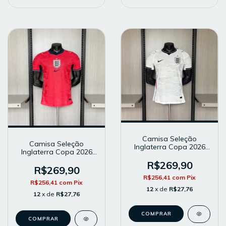
Camisa Seleção
Camisa Seleção
Inglaterra Copa 2026
Inglaterra Copa 2026
Home - Masculina -
Away - Masculina -
Modelo Player - Branca
R$269,90
Modelo Player -
R$269,90
Vermelha
R$256,41
com
Pix
R$256,41
com
Pix
12
x de
R$27,76
12
x de
R$27,76
COMPRAR
COMPRAR