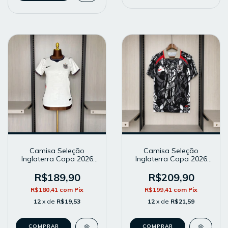
Camisa Seleção
Camisa Seleção
Inglaterra Copa 2026
Inglaterra Copa 2026
Home - Feminina -
São Jorge - Masculina -
Branca
Modelo Torcedor -
R$189,90
R$209,90
Cinza
R$180,41
com
Pix
R$199,41
com
Pix
12
x de
R$19,53
12
x de
R$21,59
COMPRAR
COMPRAR