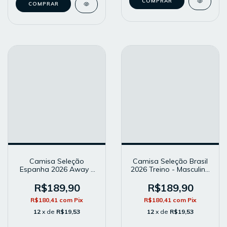
COMPRAR
COMPRAR
Camisa Seleção
Camisa Seleção Brasil
Espanha 2026 Away -
2026 Treino - Masculina
Feminina - Branca
- Modelo Torcedor -
Azul
R$189,90
R$189,90
R$180,41
com
Pix
R$180,41
com
Pix
12
x de
R$19,53
12
x de
R$19,53