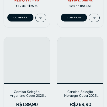
R$237,41
com
Pix
R$180,41
com
Pix
12
x de
R$25,71
12
x de
R$19,53
COMPRAR
COMPRAR
Camisa Seleção
Camisa Seleção
Argentina Copa 2026
Noruega Copa 2026
Pré Jogo - Masculina -
Away - Masculina -
Modelo Torcedor -
Modelo Player - Preta
R$189,90
R$269,90