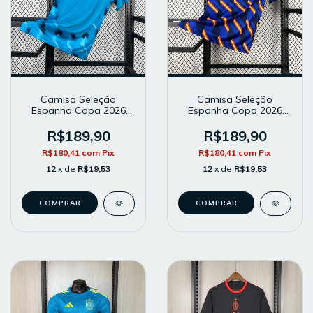
Camisa Seleção
Camisa Seleção
Espanha Copa 2026
Espanha Copa 2026
Goleiro - Masculina -
Pré-Jogo - Masculina -
Modelo Torcedor - Azul
Modelo Torcedor - Azul
R$189,90
R$189,90
R$180,41
com
Pix
R$180,41
com
Pix
12
x de
R$19,53
12
x de
R$19,53
COMPRAR
COMPRAR