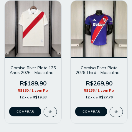
Camisa River Plate 125
Camisa River Plate
Anos 2026 - Masculina -
2026 Third - Masculina -
Modelo Torcedor -
Modelo Player - Roxa
Branca Off White
R$189,90
R$269,90
R$180,41
com
Pix
R$256,41
com
Pix
12
x de
R$19,53
12
x de
R$27,76
COMPRAR
COMPRAR