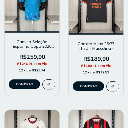
Camisa Seleção
Camisa Milan 26/27
Espanha Copa 2026
Third - Masculina -
Goleiro - Masculina -
Modelo Torcedor -
Modelo Player - Azul
R$259,90
Preta
R$189,90
R$246,91
com
Pix
R$180,41
com
Pix
12
x de
R$26,74
12
x de
R$19,53
COMPRAR
COMPRAR