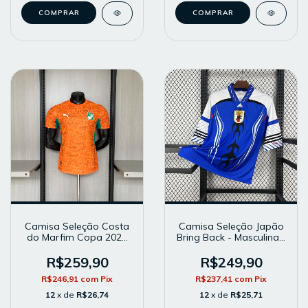
COMPRAR
COMPRAR
Camisa Seleção Costa
Camisa Seleção Japão
do Marfim Copa 2026
Bring Back - Masculina -
Home - Masculina -
Modelo Torcedor - Azul
Modelo Player - Laranja
R$259,90
R$249,90
R$246,91
com
Pix
R$237,41
com
Pix
12
x de
R$26,74
12
x de
R$25,71