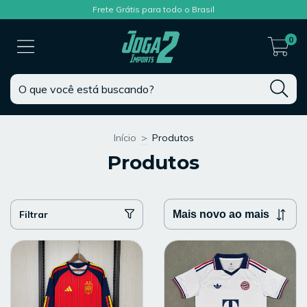
Frete Grátis para todo o Brasil
0
Início
>
Produtos
Produtos
Filtrar