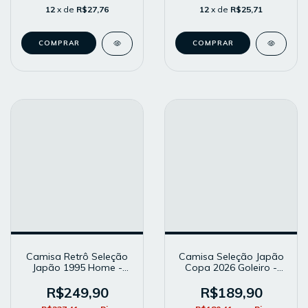
12
x de
R$27,76
12
x de
R$25,71
COMPRAR
COMPRAR
Camisa Retrô Seleção
Camisa Seleção Japão
Japão 1995 Home -
Copa 2026 Goleiro -
Masculina - Modelo
Masculina - Modelo
Torcedor - Azul
Torcedor - Vermelha
R$249,90
R$189,90