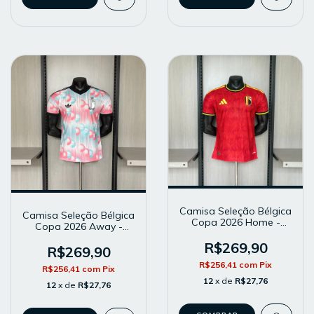
Camisa Seleção Bélgica
Camisa Seleção Bélgica
Copa 2026 Home -
Copa 2026 Away -
Masculina - Modelo
Masculina - Modelo
Player - Vermelha
R$269,90
Player - Azul
R$269,90
R$256,41
com
Pix
R$256,41
com
Pix
12
x de
R$27,76
12
x de
R$27,76