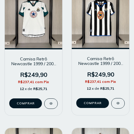
Camisa Retrô
Camisa Retrô
Newcastle 1999 / 2000
Newcastle 1999 / 2000
Home - Masculina -
Away - Masculina -
Modelo Torcedor- Preta
R$249,90
Modelo Torcedor-
R$249,90
e Branca
Branca
R$237,41
com
Pix
R$237,41
com
Pix
12
x de
R$25,71
12
x de
R$25,71
COMPRAR
COMPRAR