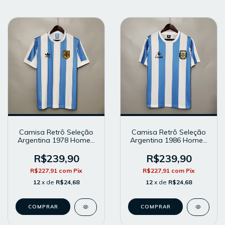
Camisa Retrô Seleção
Camisa Retrô Seleção
Argentina 1978 Home -
Argentina 1986 Home -
Masculina - Modelo
Masculina - Branca e
Torcedor - Branca
Azul
R$239,90
R$239,90
R$227,91
com
Pix
R$227,91
com
Pix
12
x de
R$24,68
12
x de
R$24,68
COMPRAR
COMPRAR