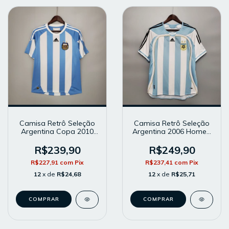
Camisa Retrô Seleção
Camisa Retrô Seleção
Argentina Copa 2010
Argentina 2006 Home -
Home - Masculina -
Masculina - Modelo
Modelo Torcedor -
Torcedor - Branca
R$239,90
R$249,90
Branca
R$227,91
com
Pix
R$237,41
com
Pix
12
x de
R$24,68
12
x de
R$25,71
COMPRAR
COMPRAR