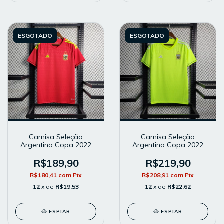
ESGOTADO
ESGOTADO
Camisa Seleção
Camisa Seleção
Argentina Copa 2022
Argentina Copa 2022
Goleiro - Masculina -
Goleiro - Masculina -
Modelo Torcedor -
Modelo Torcedor -
R$189,90
R$219,90
Vermelha
Verde
R$180,41
com
Pix
R$208,91
com
Pix
12
x de
R$19,53
12
x de
R$22,62
ESPIAR
ESPIAR