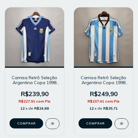
Camisa Retrô Seleção
Camisa Retrô Seleção
Argentina Copa 1998
Argentina Copa 1998
Away - Masculina -
Home - Masculina -
Modelo Torcedor - Azul
Modelo Torcedor -
R$239,90
R$249,90
Branca e Azul
R$227,91
com
Pix
R$237,41
com
Pix
12
x de
R$24,68
12
x de
R$25,71
COMPRAR
COMPRAR