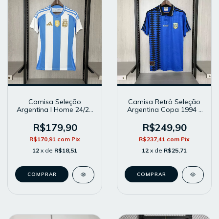
Camisa Seleção
Camisa Retrô Seleção
Argentina I Home 24/25
Argentina Copa 1994 -
- Home - Masculina -
Home - Masculina -
Modelo Torcedor -
Modelo Torcedor - Azul
R$179,90
R$249,90
Branca
R$170,91
com
Pix
R$237,41
com
Pix
12
x de
R$18,51
12
x de
R$25,71
COMPRAR
COMPRAR