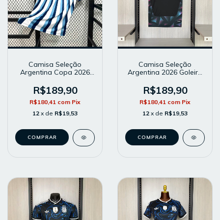
Camisa Seleção
Camisa Seleção
Argentina Copa 2026
Argentina 2026 Goleiro
Pré Jogo - Masculina -
- Masculina - Modelo
Modelo Torcedor -
Torcedor - Preta
R$189,90
R$189,90
Branca
R$180,41
com
Pix
R$180,41
com
Pix
12
x de
R$19,53
12
x de
R$19,53
COMPRAR
COMPRAR