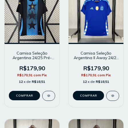
Camisa Seleção
Camisa Seleção
Argentina 24/25 Pré-
Argentina II Away 24/25
Jogo - Masculina -
- Home - Masculina -
Modelo Torcedor -
Modelo Torcedor - Azul
R$179,90
R$179,90
Preta
R$170,91
com
Pix
R$170,91
com
Pix
12
x de
R$18,51
12
x de
R$18,51
COMPRAR
COMPRAR