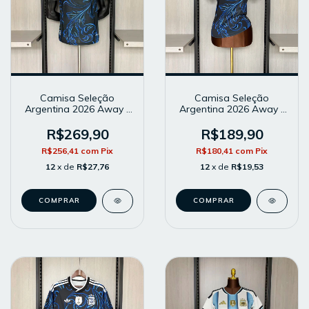
Camisa Seleção
Camisa Seleção
Argentina 2026 Away -
Argentina 2026 Away -
Masculina - Modelo
Feminina - Preta
Player - Preta
R$269,90
R$189,90
R$256,41
com
Pix
R$180,41
com
Pix
12
x de
R$27,76
12
x de
R$19,53
COMPRAR
COMPRAR