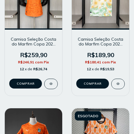
Camisa Seleção Costa
Camisa Seleção Costa
do Marfim Copa 2026
do Marfim Copa 2026
Home - Masculina -
Away - Masculina -
Modelo Player - Laranja
Modelo Torcedor -
R$259,90
R$189,90
Branca
R$246,91
com
Pix
R$180,41
com
Pix
12
x de
R$26,74
12
x de
R$19,53
COMPRAR
COMPRAR
ESGOTADO