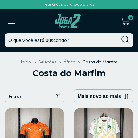
Frete Grátis para todo o Brasil
0
Início
>
Seleções
>
África
>
Costa do Marfim
Costa do Marfim
Filtrar