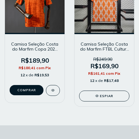
Camisa Seleção Costa
Camisa Seleção Costa
do Marfim Copa 2026
do Marfim FTBL Culture
Home - Masculina -
- Masculina - Modelo
Modelo Torcedor -
Torcedor - Laranja
R$189,90
R$249,90
Laranja
R$169,90
R$180,41
com
Pix
R$161,41
com
Pix
12
x de
R$19,53
12
x de
R$17,48
COMPRAR
ESPIAR