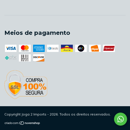
Meios de pagamento
Copyright Joga 2 Imports - 2026. Todos os direitos reservados.