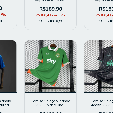
delo
Masculina - Modelo
Masculina 
melha
0
Torcedor - Vermelha
Torcedor -
R$189,90
R$18
Pix
R$180,41
com
Pix
R$180,41
53
12
x de
R$19,53
12
x de
R
slândia
Camisa Seleção Irlanda
Camisa Seleç
ulina -
2025 - Masculina -
Stealth 25/26 
- Azul
Modelo Torcedor - Verde
- Modelo Torc