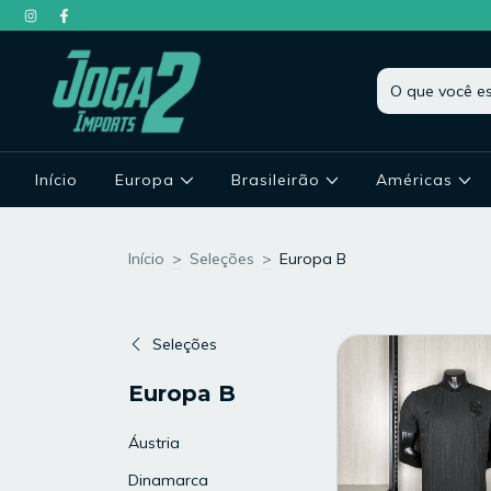
Início
Europa
Brasileirão
Américas
Início
>
Seleções
>
Europa B
Seleções
Europa B
Áustria
Dinamarca