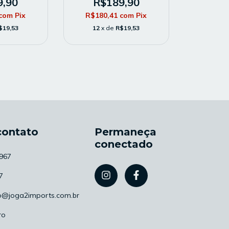
Torcedor - Azul
9,90
R$189,90
com
Pix
R$180,41
com
Pix
$19,53
12
x de
R$19,53
contato
Permaneça
conectado
967
7
o@joga2imports.com.br
ro