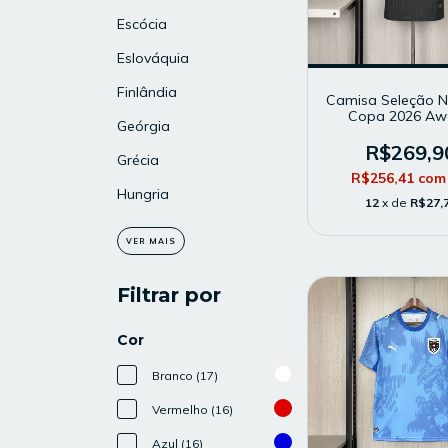
Escócia
Eslováquia
Finlândia
Camisa Seleção 
Copa 2026 Aw
Geórgia
Masculina - Model
- Preta
R$269,9
Grécia
R$256,41
com
Hungria
12
x de
R$27,
VER MAIS
Filtrar por
Cor
Branco (17)
Vermelho (16)
Azul (16)