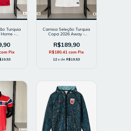
ão Turquia
Camisa Seleção Turquia
 Home -
Copa 2026 Away -
- Modelo
Masculina - Modelo
 Vermelha
Torcedor - Branca
9,90
R$189,90
com
Pix
R$180,41
com
Pix
$19,53
12
x de
R$19,53