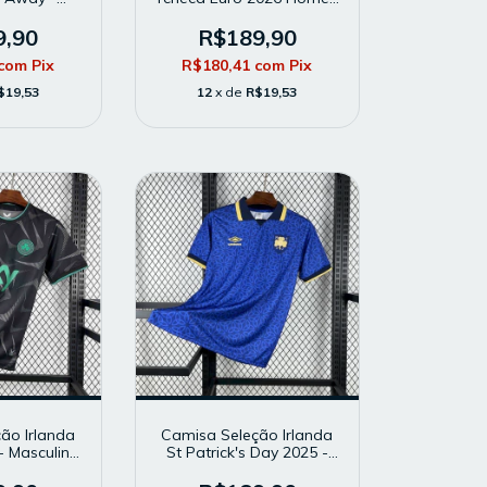
- Modelo
Masculina - Modelo
 Laranja
Torcedor - Vermelha
9,90
R$189,90
com
Pix
R$180,41
com
Pix
$19,53
12
x de
R$19,53
ão Irlanda
Camisa Seleção Irlanda
- Masculina
St Patrick's Day 2025 -
edor - Preta
Masculina - Modelo