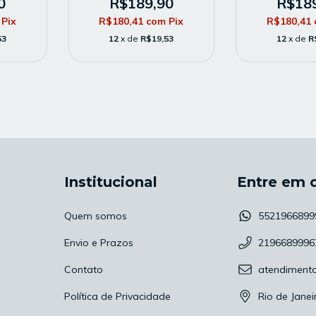
0
R$189,90
R$18
Pix
R$180,41
com
Pix
R$180,41
53
12
x de
R$19,53
12
x de
R
Institucional
Entre em 
Quem somos
5521966899
Envio e Prazos
2196689996
Contato
atendiment
Política de Privacidade
Rio de Janei