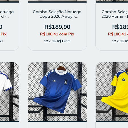
Noruega
Camisa Seleção Noruega
Camisa Seleç
rd -
Copa 2026 Away -
2026 Home - 
delo
Masculina - Modelo
Modelo To
anca
Torcedor - Preta
Verme
0
R$189,90
R$18
Pix
R$180,41
com
Pix
R$180,41
53
12
x de
R$19,53
12
x de
R