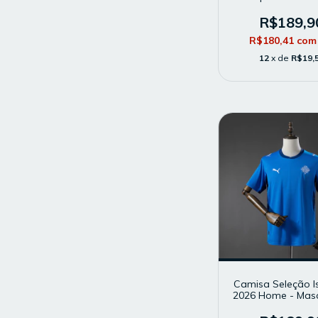
Masculina - Mo
Torcedor - Ver
R$189,9
R$180,41
com
12
x de
R$19,
Camisa Seleção I
2026 Home - Masc
Modelo Torcedor 