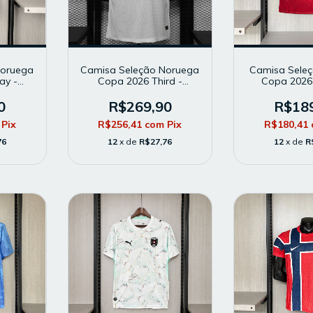
Noruega
Camisa Seleção Noruega
Camisa Seleç
ay -
Copa 2026 Third -
Copa 2026
o Player
Masculina - Modelo Player
Masculina 
- Branca
Torcedor -
0
R$269,90
R$18
Pix
R$256,41
com
Pix
R$180,41
76
12
x de
R$27,76
12
x de
R