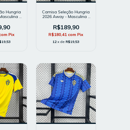
ão Hungria
Camisa Seleção Hungria
Masculina -
2026 Away - Masculina -
rcedor -
Modelo Torcedor -
lha
Branca
9,90
R$189,90
com
Pix
R$180,41
com
Pix
$19,53
12
x de
R$19,53