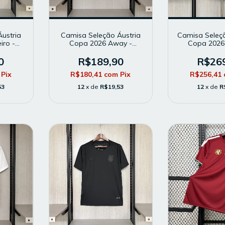
ustria
Camisa Seleção Áustria
Camisa Seleç
iro -
Copa 2026 Away -
Copa 2026
delo
Masculina - Modelo
Masculina - M
zul
Torcedor - Branca
- Verm
0
R$189,90
R$26
Pix
R$180,41
com
Pix
R$256,41
53
12
x de
R$19,53
12
x de
R