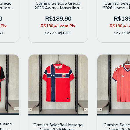
Grecia
Camisa Seleção Grecia
Camisa Sele
ulina -
2026 Away - Masculina -
2026 Home - 
or -
Modelo Torcedor - Azul
Modelo To
Amar
0
R$189,90
R$18
Pix
R$180,41
com
Pix
R$180,41
53
12
x de
R$19,53
12
x de
R
ustria
Camisa Seleção Noruega
Camisa Seleç
me -
Copa 2026 Home -
Copa 2026