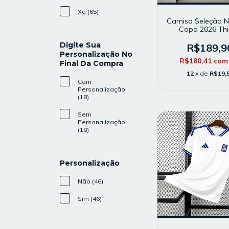
Xg (65)
Camisa Seleção 
Copa 2026 Thi
Masculina - Mo
Digite Sua
Torcedor - Br
R$189,9
Personalização No
R$180,41
com
Final Da Compra
12
x de
R$19,
Com
Personalização
(18)
Sem
Personalização
(18)
Personalização
Não (46)
Sim (46)