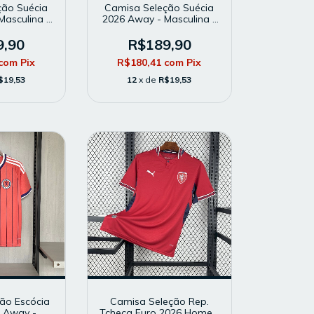
ção Suécia
Camisa Seleção Suécia
Masculina -
2026 Away - Masculina -
rcedor -
Modelo Torcedor - Azul
ela
9,90
R$189,90
com
Pix
R$180,41
com
Pix
$19,53
12
x de
R$19,53
ão Escócia
Camisa Seleção Rep.
 Away -
Tcheca Euro 2026 Home -