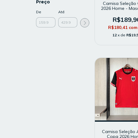
Preço
Camisa Seleção 
2026 Home - Masc
De
Até
Modelo Torced
Branca
R$189,9
R$180,41
com
12
x de
R$19,
Camisa Seleção Á
Copa 2026 Ho