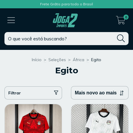
Frete Grátis para todo o Brasil
0
Início
>
Seleções
>
África
>
Egito
Egito
Filtrar