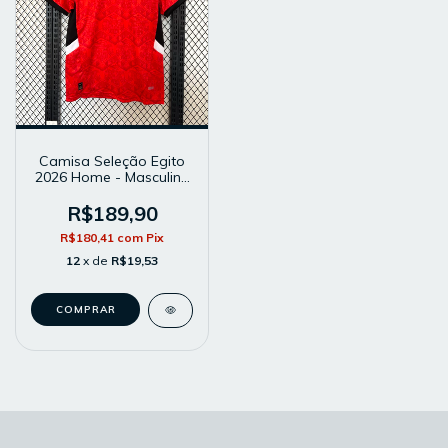
Camisa Seleção Egito
2026 Home - Masculina
- Modelo Torcedor -
Vermelha
R$189,90
R$180,41
com
Pix
12
x de
R$19,53
COMPRAR