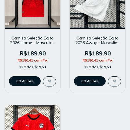
Camisa Seleção Egito
Camisa Seleção Egito
2026 Home - Masculina
2026 Away - Masculina
- Modelo Torcedor -
- Modelo Torcedor -
Vermelha
Branca
R$189,90
R$189,90
R$180,41
com
Pix
R$180,41
com
Pix
12
x de
R$19,53
12
x de
R$19,53
COMPRAR
COMPRAR