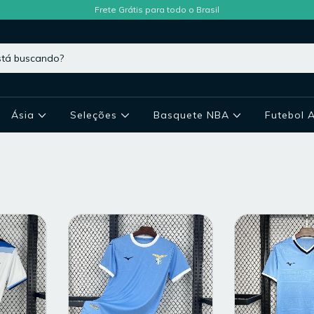
Frete Grátis para todo o Brasil
Ásia
Seleções
Basquete NBA
Futebol 