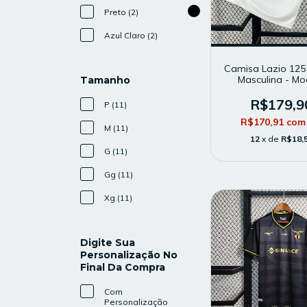
Preto (2)
Azul Claro (2)
Camisa Lazio 125
Masculina - Mo
Tamanho
Torcedor - Br
R$179,9
P (11)
R$170,91
com
M (11)
12
x de
R$18,
G (11)
Gg (11)
Xg (11)
Digite Sua
Personalização No
Final Da Compra
Com
Personalização