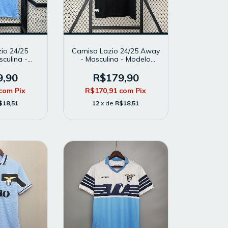
io 24/25
Camisa Lazio 24/25 Away
culina -
- Masculina - Modelo
dor - Azul
Torcedor - Preta
9,90
R$179,90
com
Pix
R$170,91
com
Pix
$18,51
12
x de
R$18,51