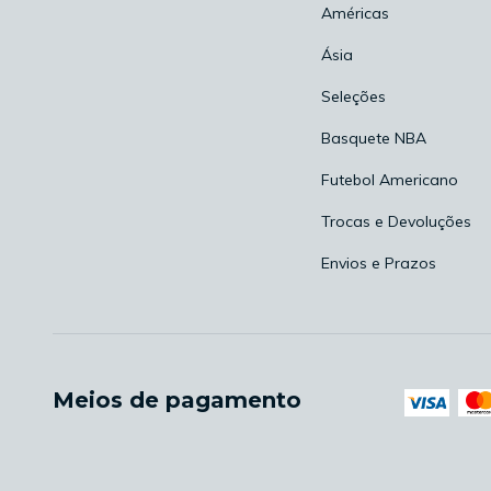
Américas
Ásia
Seleções
Basquete NBA
Futebol Americano
Trocas e Devoluções
Envios e Prazos
Meios de pagamento